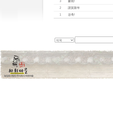
3
慶祝!
2
謹賀新年
1
경축!